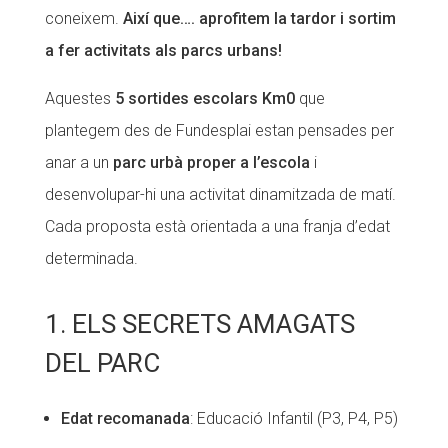
coneixem.
Així que…. aprofitem la tardor i sortim
Fundesplai als mitjans
a fer activitats als parcs urbans!
Xarxes socials
Aquestes
5 sortides escolars Km0
que
COL·LABORA
plantegem des de Fundesplai estan pensades per
anar a un
parc urbà proper a l’escola
i
Fes voluntariat
desenvolupar-hi una activitat dinamitzada de matí.
Fes un donatiu
Cada proposta està orientada a una franja d’edat
Treballa amb nosaltres
determinada.
1. ELS SECRETS AMAGATS
DEL PARC
Edat recomanada
: Educació Infantil (P3, P4, P5)