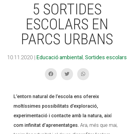
5 SORTIDES
ESCOLARS EN
ACCIÓ SOCIAL I JOVES
PARCS URBANS
ESPLAIS
10.11.2020
|
Educació ambiental
,
Sortides escolars
SUPORT TERCER SECTOR
L’entorn natural de l’escola ens ofereix
moltíssimes possibilitats d’exploració,
experimentació i contacte amb la natura, així
com infinitat d’aprenentatges.
Ara, més que mai,