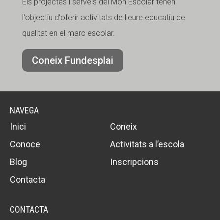
Els projectes i serveis del Món Escolar tenen
l'objectiu d'oferir activitats de lleure educatiu de
qualitat en el marc escolar.
Coneix Fundesplai
NAVEGA
Inici
Coneix
Conoce
Activitats a l’escola
Blog
Inscripcions
Contacta
CONTACTA