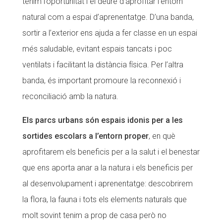
tenim l’oportunitat i el deure d’aprofitar l’entorn
CONEIX FUNDESPLAI
natural com a espai d’aprenentatge. D’una banda,
sortir a l’exterior ens ajuda a fer classe en un espai
La Fundació
més saludable, evitant espais tancats i poc
L'equip
ventilats i facilitant la distància física. Per l’altra
Missió i valors
banda, és important promoure la reconnexió i
Els comptes clars
reconciliació amb la natura.
Memòria d'activitats
Els parcs urbans són espais idonis per a les
Proposta educativa
sortides escolars a l’entorn proper
, en què
aprofitarem els beneficis per a la salut i el benestar
ACTUALITAT
que ens aporta anar a la natura i els beneficis per
Notícies
al desenvolupament i aprenentatge: descobrirem
la flora, la fauna i tots els elements naturals que
Butlletins
molt sovint tenim a prop de casa però no
Diari de la Fundació