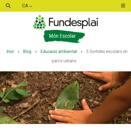
CA
ACTIVITATS D'ESTIU
Inici
»
Blog
»
Educació ambiental
»
5 Sortides escolars en
MÓN ESCOLAR
parcs urbans
ALBERG CENTRE ESPLAI
FORMACIÓ
CASES DE COLÒNIES