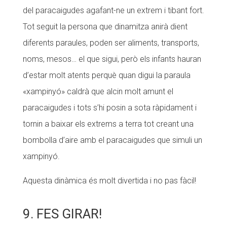
del paracaigudes agafant-ne un extrem i tibant fort.
Tot seguit la persona que dinamitza anirà dient
diferents paraules, poden ser aliments, transports,
noms, mesos… el que sigui, però els infants hauran
d’estar molt atents perquè quan digui la paraula
«xampinyó» caldrà que alcin molt amunt el
paracaigudes i tots s’hi posin a sota ràpidament i
tornin a baixar els extrems a terra tot creant una
bombolla d’aire amb el paracaigudes que simuli un
xampinyó.
Aquesta dinàmica és molt divertida i no pas fàcil!
9. FES GIRAR!