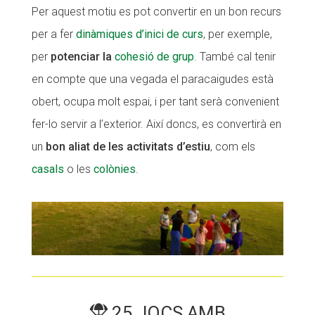
Per aquest motiu es pot convertir en un bon recurs
Fundesplai als mitjans
per a fer
dinàmiques d’inici de curs
, per exemple,
Xarxes socials
per
potenciar la
cohesió de grup
. També cal tenir
en compte que una vegada el paracaigudes està
COL·LABORA
obert, ocupa molt espai, i per tant serà convenient
Fes voluntariat
fer-lo servir a l’exterior. Així doncs, es convertirà en
Fes un donatiu
un
bon aliat de les activitats d’estiu
, com els
casals
o les
colònies
.
Treballa amb nosaltres
25 JOCS AMB