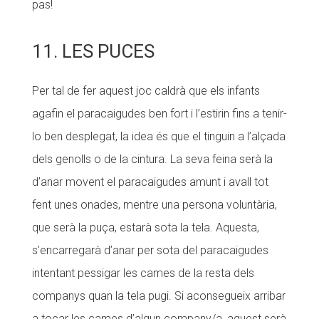
pas!
11. LES PUCES
Per tal de fer aquest joc caldrà que els infants
agafin el paracaigudes ben fort i l’estirin fins a tenir-
lo ben desplegat, la idea és que el tinguin a l’alçada
dels genolls o de la cintura. La seva feina serà la
d’anar movent el paracaigudes amunt i avall tot
fent unes onades, mentre una persona voluntària,
que serà la puça, estarà sota la tela. Aquesta,
s’encarregarà d’anar per sota del paracaigudes
intentant pessigar les cames de la resta dels
companys quan la tela pugi. Si aconsegueix arribar
a tocar les cames d’algun company/a, aquest serà