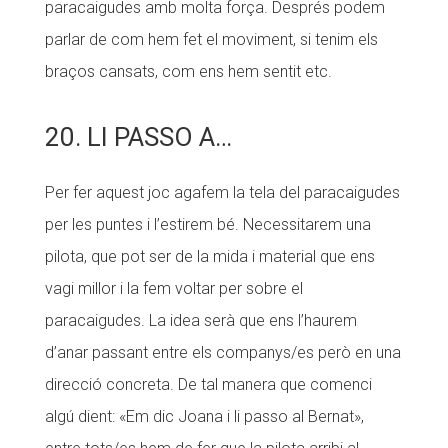
paracaigudes amb molta força. Després podem
parlar de com hem fet el moviment, si tenim els
braços cansats, com ens hem sentit etc.
20. LI PASSO A…
Per fer aquest joc agafem la tela del paracaigudes
per les puntes i l’estirem bé. Necessitarem una
pilota, que pot ser de la mida i material que ens
vagi millor i la fem voltar per sobre el
paracaigudes. La idea serà que ens l’haurem
d’anar passant entre els companys/es però en una
direcció concreta. De tal manera que comenci
algú dient: «Em dic Joana i li passo al Bernat»,