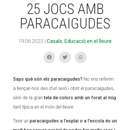
25 JOCS AMB
PARACAIGUDES
ACCIÓ SOCIAL I JOVES
19.06.2023
|
Casals
,
Educació en el lleure
ESPLAIS
SUPORT TERCER SECTOR
Saps què són els paracaigudes?
No ens referim
a llençar-nos des d’un avió i obrir el paracaigudes,
sinó de la gran
tela de colors amb un forat al mig
tant típica en el món del lleure.
Tenir un
paracaigudes a l’esplai o a l’escola és un