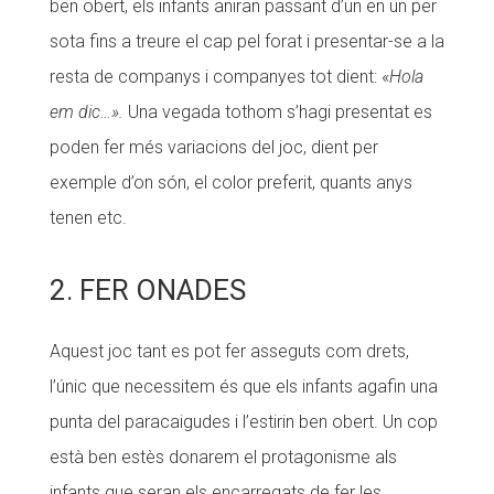
ben obert, els infants aniran passant d’un en un per
sota fins a treure el cap pel forat i presentar-se a la
resta de companys i companyes tot dient: «
Hola
em dic…».
Una vegada tothom s’hagi presentat es
poden fer més variacions del joc, dient per
exemple d’on són, el color preferit, quants anys
tenen etc.
2. FER ONADES
Aquest joc tant es pot fer asseguts com drets,
l’únic que necessitem és que els infants agafin una
punta del paracaigudes i l’estirin ben obert. Un cop
està ben estès donarem el protagonisme als
infants que seran els encarregats de fer les