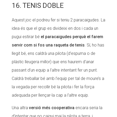
16. TENIS DOBLE
Aquest joc el podreu fer si teniu 2 paracaigudes. La
idea és que el grup es divideixi en dos i cada un
pugui estirar bé
el paracaigudes perquè el farem
servir com si fos una raqueta de tenis
. Sí, ho has
llegit bé, ens caldrà una pilota (d’espuma o de
plàstic lleugera millor) que ens haurem d’anar
passant d’un equip a l’altre intentant fer un punt.
Caldrà treballar bé amb l’equip per tal de moure’s a
la vegada per recollir bé la pilota i fer la força
adequada per llençar-la cap a l’altre equip.
Una altra
versió més cooperativa
encara seria la
d’intentar que no caigui mai la pilota a terra, i