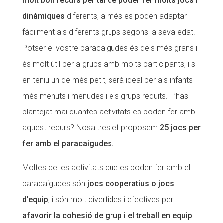
molt bon recurs per tal de poder fer molts jocs i
dinàmiques
diferents, a més es poden adaptar
CONEIX FUNDESPLAI
fàcilment als diferents grups segons la seva edat.
La Fundació
Potser el vostre paracaigudes és dels més grans i
L'equip
és molt útil per a grups amb molts participants, i si
Missió i valors
en teniu un de més petit, serà ideal per als infants
més menuts i menudes i els grups reduïts. T’has
Els comptes clars
plantejat mai quantes activitats es poden fer amb
Memòria d'activitats
aquest recurs? Nosaltres et proposem
25 jocs per
Proposta educativa
fer amb el paracaigudes.
ACTUALITAT
Moltes de les activitats que es poden fer amb el
Notícies
paracaigudes són
jocs cooperatius o jocs
d’equip
, i són molt divertides i efectives per
Butlletins
afavorir la cohesió de grup i el treball en equip
.
Diari de la Fundació