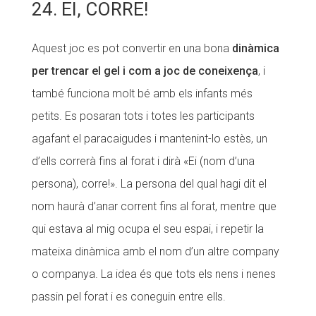
24. EI, CORRE!
Aquest joc es pot convertir en una bona
dinàmica
per trencar el gel i com a joc de coneixença
, i
també funciona molt bé amb els infants més
petits. Es posaran tots i totes les participants
agafant el paracaigudes i mantenint-lo estès, un
d’ells correrà fins al forat i dirà «Ei (nom d’una
persona), corre!». La persona del qual hagi dit el
nom haurà d’anar corrent fins al forat, mentre que
qui estava al mig ocupa el seu espai, i repetir la
mateixa dinàmica amb el nom d’un altre company
o companya. La idea és que tots els nens i nenes
passin pel forat i es coneguin entre ells.