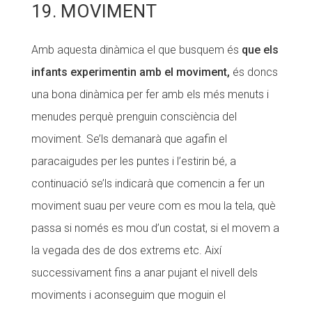
19. MOVIMENT
Amb aquesta dinàmica el que busquem és
que els
infants experimentin amb el moviment,
és doncs
una bona dinàmica per fer amb els més menuts i
menudes perquè prenguin consciència del
moviment. Se’ls demanarà que agafin el
paracaigudes per les puntes i l’estirin bé, a
continuació se’ls indicarà que comencin a fer un
moviment suau per veure com es mou la tela, què
passa si només es mou d’un costat, si el movem a
la vegada des de dos extrems etc. Així
successivament fins a anar pujant el nivell dels
moviments i aconseguim que moguin el