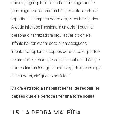
que es pugui apilar). Tots els infants agafaran el
paracaigudes, l’estendran bé i per sota la tela es
repartiran les capses de colors, totes barrejades.
A cada infant se li assignarà un color, i quan la
persona dinamitzadora digui aquell color, els
infants hauran d’anar sota el paracaigudes, i
intentar recopilar les capses del seu color per fer-
ne una torre, sense que caigui. La dificultat és que
només tindran 5 segons cada vegada que es digui
el seu color, així que no serà fàcil.
Caldrà
estratègia i habilitat per tal de recollir les
capses que els pertoca i fer una torre sòlida.
15. LA PEDRA MALEÏDA