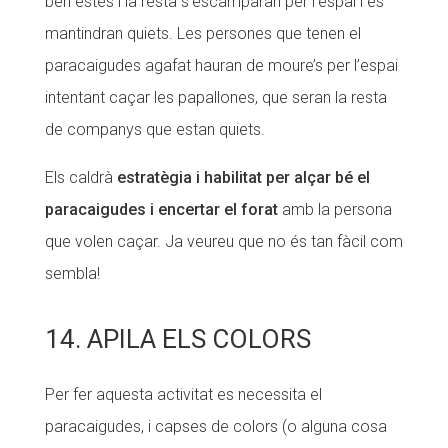
ben estès i la resta s’escamparan per l’espai i es
mantindran quiets. Les persones que tenen el
paracaigudes agafat hauran de moure’s per l’espai
intentant caçar les papallones, que seran la resta
de companys que estan quiets.
Els caldrà
estratègia i habilitat per alçar bé el
paracaigudes i encertar el forat
amb la persona
que volen caçar. Ja veureu que no és tan fàcil com
sembla!
14. APILA ELS COLORS
Per fer aquesta activitat es necessita el
paracaigudes, i capses de colors (o alguna cosa