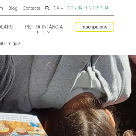
CA
CONEIX FUNDESPLAI
em
Blog
Contacta
OLARS
PETITA INFÀNCIA
Inscripcions
0 – 3
 ESPLAI
FORMACIÓ
atiu migdia
SUPORT TERCER SECTOR
LABORA
Fes voluntariat