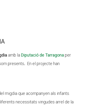
NA
gdia
amb la
Diputació de Tarragona
per
 som presents
.
En el projecte han
del migdia que acompanyen als infants.
diferents necessitats vingudes arrel de la