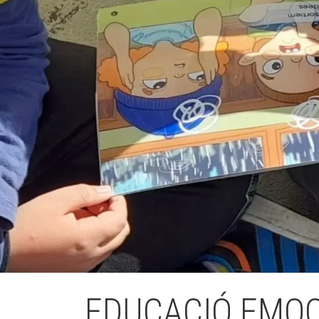
L'equip
Missió i val
Els comptes 
Memòria d'ac
Proposta ed
EDUCACIÓ EMOC