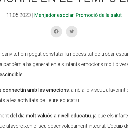
11.05.2023
|
Menjador escolar
,
Promoció de la salut
canvis, hem pogut constatar la necessitat de trobar espais
a pandèmia ha generat en els infants emocions molt diverses 
escindible.
e connectin amb les emocions
, amb allò viscut, afavorint 
ts a les activitats de lleure educatiu.
ent del dia
molt valuós a nivell educatiu
, ja que els infan
e afavoreixen el seu desenvolupament integral. L’equip d