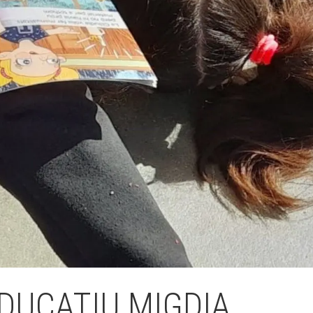
Fes un donatiu
Treballa amb nosaltres
DUCATIU MIGDIA