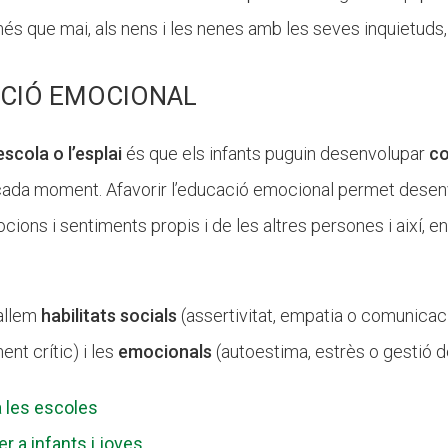
més que mai, als nens i les nenes amb les seves inquietuds
ACIÓ EMOCIONAL
scola o l’esplai
és que els infants puguin desenvolupar
c
 cada moment. Afavorir l’educació emocional permet desenv
cions i sentiments propis i de les altres persones i així, 
allem
habilitats
socials
(assertivitat, empatia o comunicaci
nt crític) i les
emocionals
(autoestima, estrès o gestió 
a les escoles
r a infants i joves