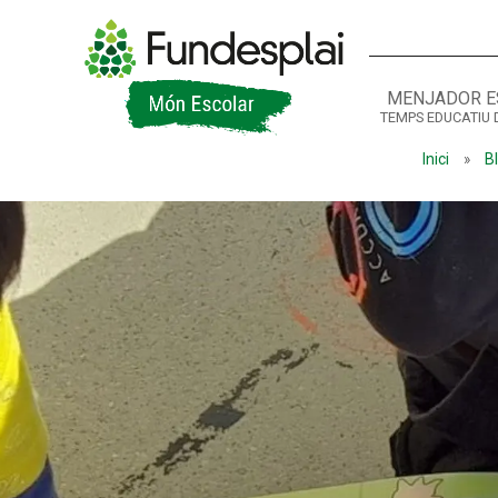
MENJADOR E
TEMPS EDUCATIU 
ACTIVITATS D'ESTIU
Inici
»
B
CASES DE COLÒNIES
A
CONEIX FUNDESPLAI
La Fundació