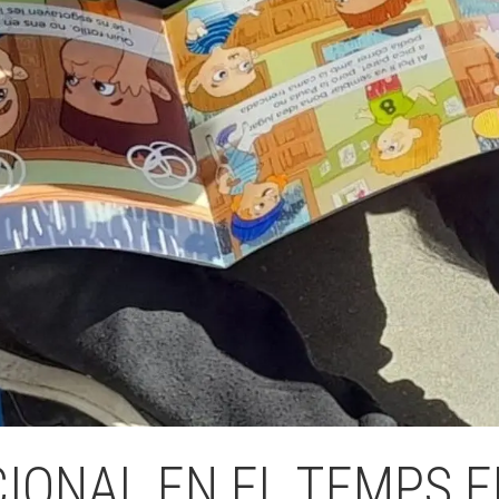
Butlletins
ors
Diari de la Fundació
clars
Fundesplai als mitjans
tivitats
Xarxes socials
ucativa
IONAL EN EL TEMPS E