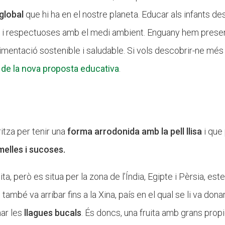
 global
que hi ha en el nostre planeta. Educar als infants de
s i respectuoses amb el medi ambient. Enguany hem presen
’alimentació sostenible i saludable. Si vols descobrir-ne més i
 de la nova proposta educativa
.
itza per tenir una
forma arrodonida amb la pell llisa
i que 
melles i sucoses.
ta, però es situa per la zona de l’Índia, Egipte i Pèrsia, est
 també va arribar fins a la Xina, país en el qual se li va dona
ar les
llagues bucals
. És doncs, una fruita amb grans propi