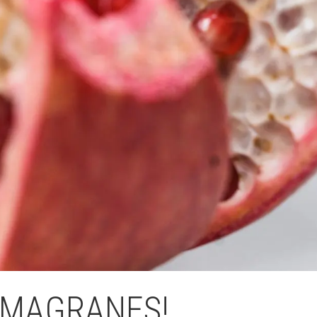
Fes un donatiu
Treballa amb nosaltres
 MAGRANES!