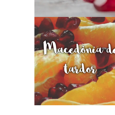
Macedònia d
tardor