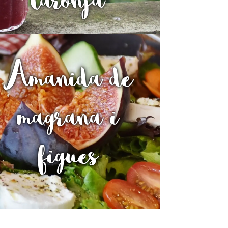
Amanida de
magrana i
figues