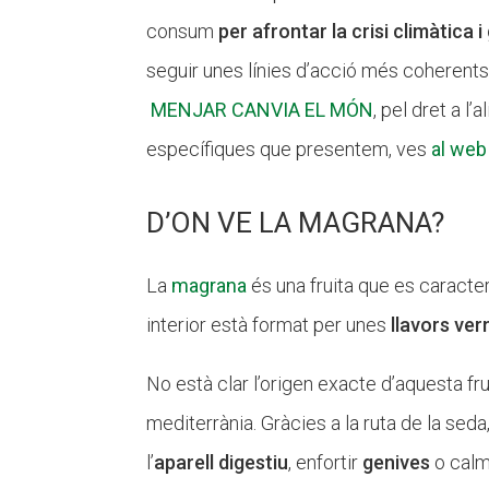
consum
per afrontar la crisi climàtica i
seguir unes línies d’acció més coherent
MENJAR CANVIA EL MÓN
, pel dret a l
específiques que presentem, ves
al web
D’ON VE LA MAGRANA?
La
magrana
és una fruita que es caracter
interior està format per unes
llavors ver
No està clar l’origen exacte d’aquesta frui
mediterrània. Gràcies a la ruta de la seda,
l’
aparell digestiu
, enfortir
genives
o calm