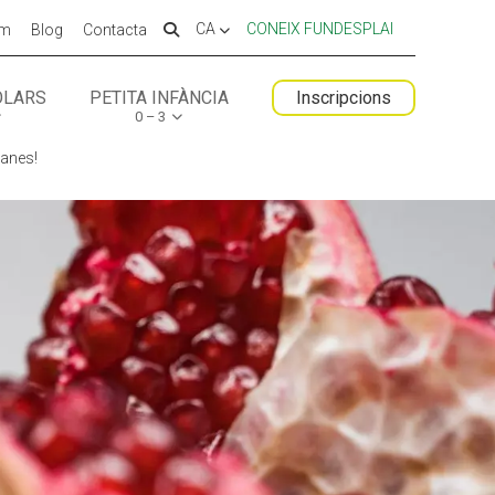
CA
CONEIX FUNDESPLAI
em
Blog
Contacta
OLARS
PETITA INFÀNCIA
Inscripcions
0 – 3
 ESPLAI
FORMACIÓ
anes!
SUPORT TERCER SECTOR
LABORA
Fes voluntariat