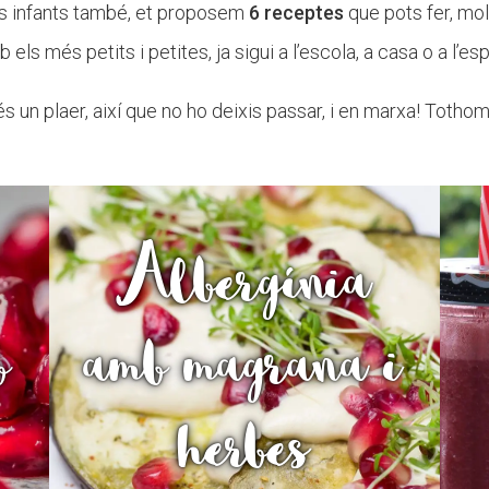
ls infants també, et proposem
6 receptes
que pots fer, mol
ls més petits i petites, ja sigui a l’escola, a casa o a l’espl
s un plaer, així que no ho deixis passar, i en marxa! Tothom 
Albergínia
b
amb magrana i
herbes