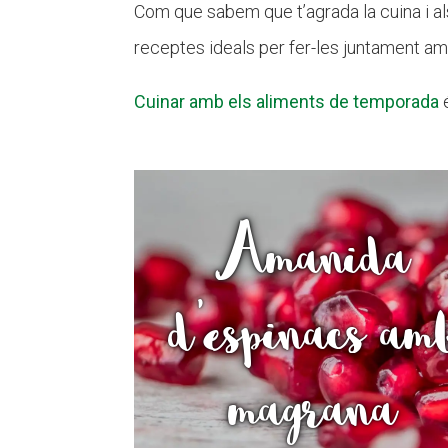
Com que sabem que t’agrada la cuina i a
receptes ideals per fer-les juntament amb e
Cuinar amb els aliments de temporada
é
Amanida
d'espinacs am
magrana