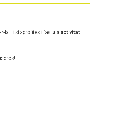
-la… i si aprofites i fas una
activitat
idores!