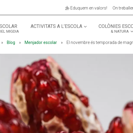
Eduquem en valors!
On treball
SCOLAR
ACTIVITATS A L’ESCOLA
COLÒNIES ESC
DEL MIGDIA
& NATURA
MÓN ESCOLAR
ALBERG CENTRE
»
Blog
»
Menjador escolar
»
El novembre és temporada de magr
CCIÓ SOCIAL I JOVES
ESPLAIS
ACTUALITAT
COL·
Notícies