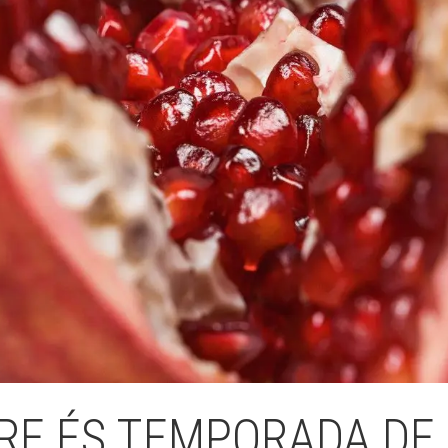
Butlletins
ors
Diari de la Fundació
clars
Fundesplai als mitjans
tivitats
Xarxes socials
ucativa
RE ÉS TEMPORADA DE