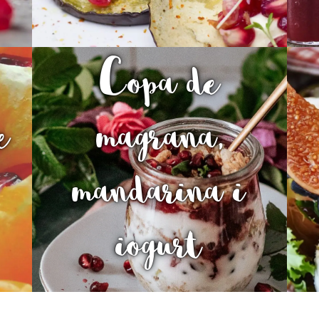
Copa de
e
magrana,
mandarina i
iogurt