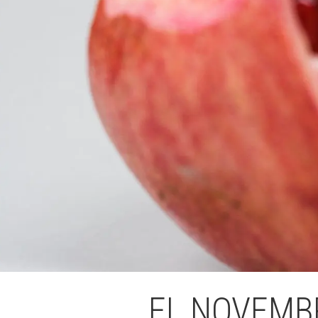
L'equip
Missió i val
Els comptes 
Memòria d'ac
Proposta ed
EL NOVEMB