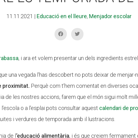
11.11.2021
|
Educació en el lleure
,
Menjador escolar
arabassa
, i ara et volem presentar un dels ingredients est
 que una vegada l’has descobert no pots deixar de menjar-
e proximitat.
Perquè com t’hem comentat en diverses ocas
ia de les nostres accions, farem que el món sigui molt mill
l’escola o a l’esplai pots consultar aquest
calendari de pr
uites i verdures de temporada amb il·lustracions.
nia de l
‘educació alimentària
, i és que creiem fermament 