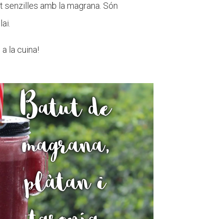
t senzilles amb la magrana. Són
ai.
a la cuina!
Batut de
magrana,
plàtan i
taronja