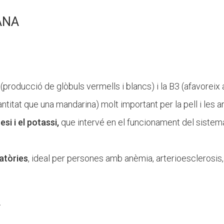
ANA
(producció de glòbuls vermells i blancs) i la B3 (afavoreix 
ntitat que una mandarina) molt important per la pell i les ar
esi i el
potassi,
que intervé en el funcionament del sistema ne
atòries
, ideal per persones amb anèmia, arterioesclerosis
A