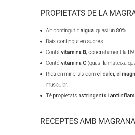
PROPIETATS DE LA MAGR
Alt contingut d’
aigua
, quasi un 80%.
Baix contingut en sucres.
Conté
vitamina B
, concretament la B9 
Conté
vitamina C
(quasi la mateixa qua
Rica en minerals com el
calci, el magn
muscular.
Té propietats
astringents
i
antiinflam
RECEPTES AMB MAGRAN